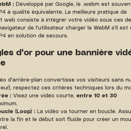
ebM :
 Développé par Google, le .webm est souven
P4 à qualité équivalente. La meilleure pratique de 
 web consiste à intégrer votre vidéo sous ces de
navigateur de l'utilisateur charger le WebM s'il est
MP4 en solution de secours.
gles d'or pour une bannière vid
te
éo d'arrière-plan convertisse vos visiteurs sans nui
ateur), respectez ces critères techniques lors du m
rée :
 Visez une vidéo courte, 
entre 10 et 30 
ximum.
ucle (Loop) :
 La vidéo va tourner en boucle. Ass
entre la fin et le début soit fluide pour créer un m
rel.