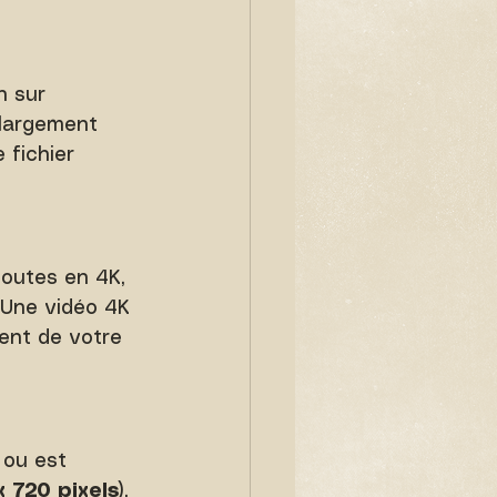
n sur 
 largement 
 fichier 
outes en 4K, 
 Une vidéo 4K 
ent de votre 
 ou est 
 720 pixels)
. 