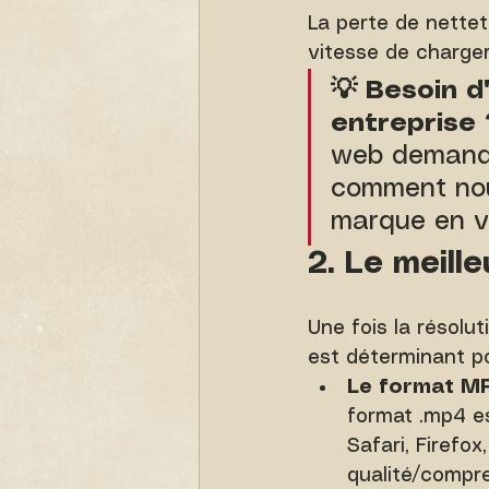
La perte de netteté
vitesse de charge
💡 Besoin d
entreprise 
web demande
comment nou
marque en vi
2. Le meill
Une fois la résolut
est déterminant po
Le format MP
format .mp4 e
Safari, Firefox
qualité/compre