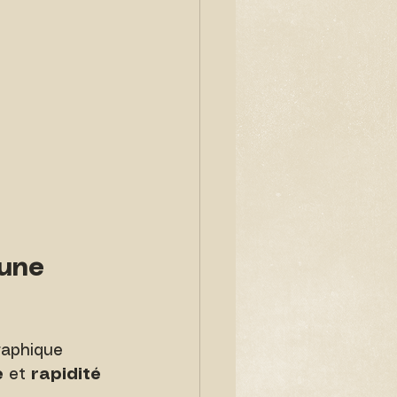
 une 
raphique 
e
 et 
rapidité 