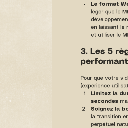
Le format W
léger que le M
développement
en laissant le 
et utiliser le 
3. Les 5 rè
performan
Pour que votre vid
(expérience utilis
Limitez la du
secondes
 ma
Soignez la bo
la transition 
perpétuel natu