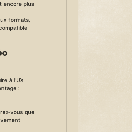
t encore plus 
ux formats, 
 compatible, 
éo 
re à l'UX 
ontage :
urez-vous que 
ouvement 