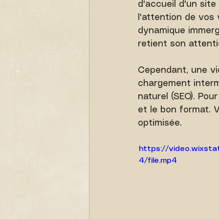
d'accueil d'un sit
l'attention de vos
dynamique immerge
retient son attent
Cependant, une vid
chargement interm
naturel (SEO). Pour
et le bon format. 
optimisée.
https://video.wixs
4/file.mp4