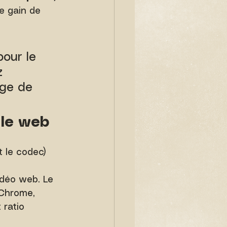
e gain de 
pour le 
z 
ge de 
 le web
t le codec) 
idéo web. Le 
(Chrome, 
 ratio 