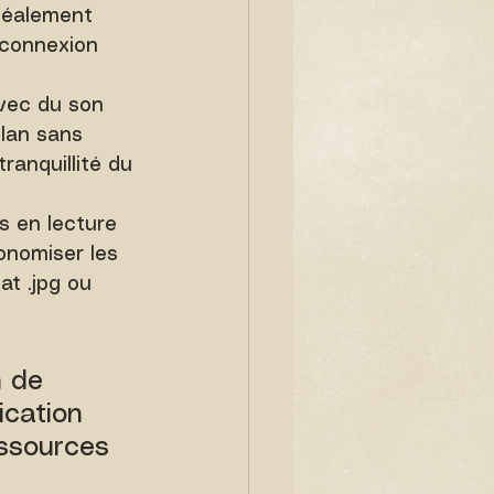
idéalement 
 connexion 
vec du son 
plan sans 
ranquillité du 
os en lecture 
onomiser les 
at .jpg ou 
 de 
cation 
essources 