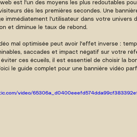
e web est l'un des moyens les plus redoutables pou
 visiteurs dès les premières secondes. Une bannièr
 immédiatement l'utilisateur dans votre univers 
ion et diminue le taux de rebond.
éo mal optimisée peut avoir l'effet inverse : temp
inables, saccades et impact négatif sur votre ré
 éviter ces écueils, il est essentiel de choisir la bo
Voici le guide complet pour une bannière vidéo par
tatic.com/video/65306a_d0400eeefd574dda99cf383392