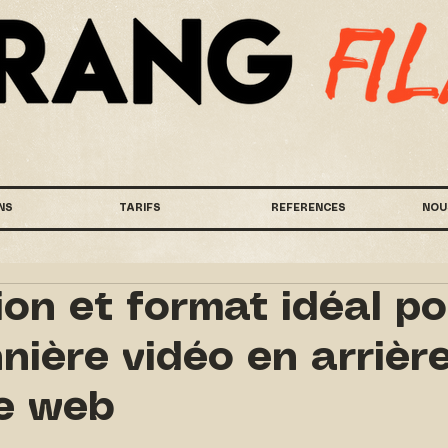
NS
TARIFS
REFERENCES
NOU
ion et format idéal p
nière vidéo en arrièr
te web