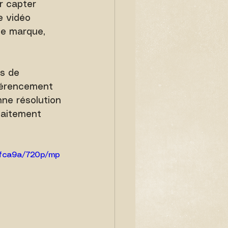
r capter 
e vidéo 
de marque, 
s de 
férencement 
nne résolution 
faitement 
efca9a/720p/mp