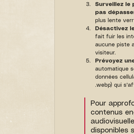
Surveillez le 
pas dépasser
plus lente ver
Désactivez le
fait fuir les i
aucune piste au
visiteur.
Prévoyez une 
automatique s
données cellul
.webp) qui s'a
Pour approfo
contenus en
audiovisuell
disponibles 