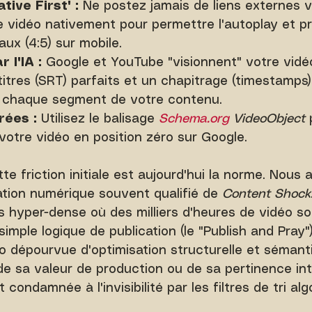
tive First" :
 Ne postez jamais de liens externes 
 vidéo nativement pour permettre l'autoplay et pri
aux (4:5) sur mobile.
 l'IA :
 Google et YouTube "visionnent" votre vidéo
titres (SRT) parfaits et un chapitrage (timestamps)
nt chaque segment de votre contenu.
rées :
 Utilisez le balisage 
Schema.org
 VideoObject
 
 votre vidéo en position zéro sur Google.
e friction initiale est aujourd'hui la norme. Nous 
tion numérique souvent qualifié de 
Content Shock
 hyper-dense où des milliers d'heures de vidéo s
simple logique de publication (le "Publish and Pray
o dépourvue d'optimisation structurelle et sémanti
 sa valeur de production ou de sa pertinence int
ondamnée à l'invisibilité par les filtres de tri alg