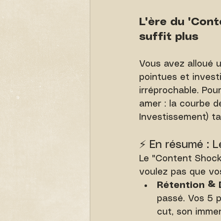
L'ère du "Cont
suffit plus
Vous avez alloué 
pointues et invest
irréprochable. Pou
amer : la courbe d
Investissement) ta
⚡️ En résumé : 
Le "Content Shock"
voulez pas que vos 
Rétention & 
passé. Vos 5 p
cut, son immers