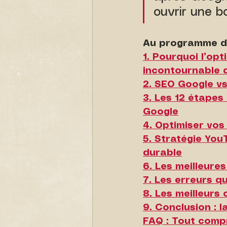
ouvrir une b
Au programme d
1. Pourquoi l’op
incontournable d
2. SEO Google v
3. Les 12 étapes
Google
4. Optimiser vos
5. Stratégie Yo
durable
6. Les meilleure
7. Les erreurs q
8. Les meilleurs
9. Conclusion : 
FAQ : Tout comp