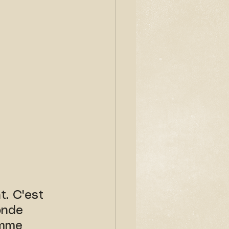
. C'est 
onde 
omme 