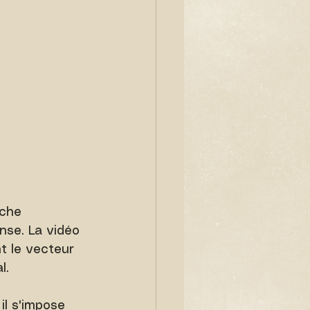
rche
nse. La vidéo 
t le vecteur 
l.
l s'impose 