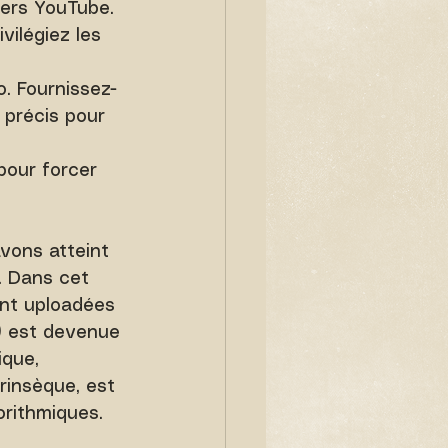
vers YouTube. 
vilégiez les 
. Fournissez-
 précis pour 
pour forcer 
avons atteint 
. Dans cet 
ont uploadées 
") est devenue 
que, 
rinsèque, est 
orithmiques.