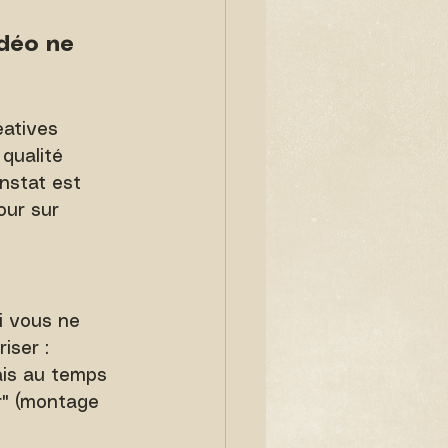
déo ne 
atives 
qualité 
nstat est 
our sur 
i vous ne 
iser :
ais au temps 
r" (montage 