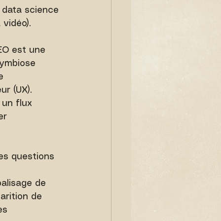
a data science 
 vidéo).
SEO est une 
symbiose 
e 
r (UX). 
un flux 
er 
es questions 
alisage de 
arition de 
es 