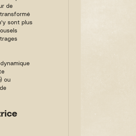
ur de 
transformé 
'y sont plus 
ousels 
itrages 
t dynamique 
te 
) ou 
 de 
rice 