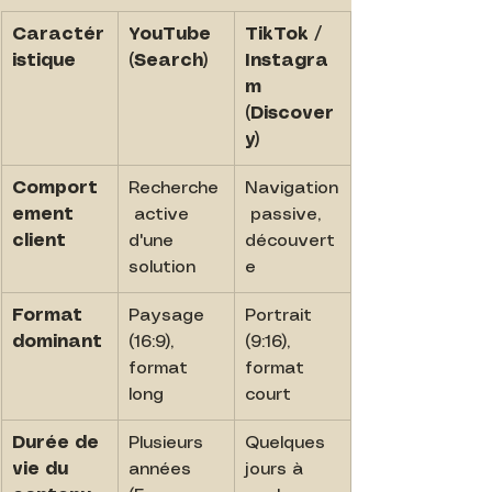
Caractér
YouTube 
TikTok / 
istique
(Search)
Instagra
m 
(Discover
y)
Comport
Recherche
Navigation
ement 
 active 
 passive, 
client
d'une 
découvert
solution
e
Format 
Paysage 
Portrait 
dominant
(16:9), 
(9:16), 
format 
format 
long
court
Durée de 
Plusieurs 
Quelques 
vie du 
années 
jours à 