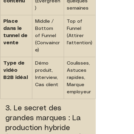
contenu
(Evergreen
quelques 
)
semaines
Place 
Middle / 
Top of 
dans le 
Bottom 
Funnel 
tunnel de 
of Funnel 
(Attirer 
vente
(Convaincr
l'attention)
e)
Type de 
Démo 
Coulisses, 
vidéo 
produit, 
Astuces 
B2B idéal
Interview, 
rapides, 
Cas client
Marque 
employeur
3. Le secret des 
grandes marques : La 
production hybride 