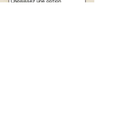
Choisissez une option
Encore une hésitation ?
La meilleure façon de savoir si
Send
nous sommes le bon partenaire
pour votre projet, c'est de
regarder notre travail. Jetez un
œil à nos dernières productions.
👀 Regarder nos réalisations