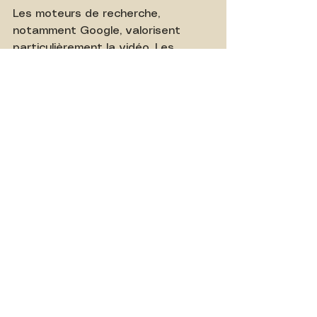
Les moteurs de recherche, 
notamment Google, valorisent 
particulièrement la vidéo. Les 
pages intégrant une vidéo ont 
53 
fois plus de chances
 d’apparaître 
en première page des résultats. De 
plus, la vidéo augmente le temps 
passé sur un site, un facteur clé 
pour améliorer la visibilité et attirer 
de nouveaux visiteurs.
Vous voulez savoir 
comment remonter dans les 
résultats de recherche ? 
Lisez nos 
7 Astuces SEO 
pour Ranker sur Google & 
YouTube
.