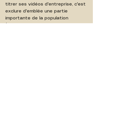
titrer ses vidéos d'entreprise, c'est 
exclure d'emblée une partie 
importante de la population 
(personnes malentendantes, ou 
simplement les utilisateurs dans 
des environnements bruyants ou 
au bureau).
Intégrer systématiquement des 
sous-titres professionnels à vos 
communications audiovisuelles 
(Clean Closed Captions) est un 
signal positif qui s'inscrit 
pleinement dans la démarche RSE 
(Responsabilité Sociétale des 
Entreprises) de votre marque : 
vous garantissez un accès 
universel à votre message.