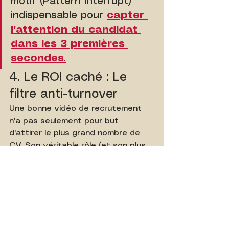
motif (Pattern Interrupt) 
indispensable pour 
capter 
l'attention du candidat 
dans les 3 premières 
secondes
.
4. Le ROI caché : Le 
filtre anti-turnover
Une bonne vidéo de recrutement 
n'a pas seulement pour but 
d'attirer le plus grand nombre de 
CV. Son véritable rôle (et son plus 
grand ROI) est de 
filtrer les 
candidats
.
En montrant la réalité brute de 
votre culture d'entreprise (par 
exemple : un environnement ultra-
rapide, exigeant, où l'autonomie est 