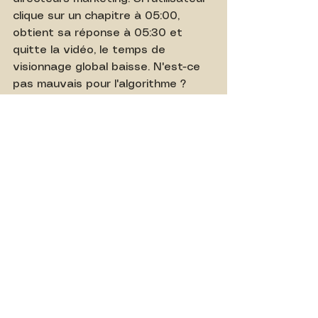
clique sur un chapitre à 05:00, 
obtient sa réponse à 05:30 et 
quitte la vidéo, le temps de 
visionnage global baisse. N'est-ce 
pas mauvais pour l'algorithme ?
Non, c'est l'inverse.
Les nouvelles intelligences 
artificielles de recommandation 
mesurent la 
satisfaction de 
l'utilisateur
. Un prospect qui 
trouve immédiatement sa réponse 
grâce à un de vos chapitres envoie 
un signal positif massif à Google : 
"Cette vidéo répond parfaitement à 
l'intention de recherche"
.