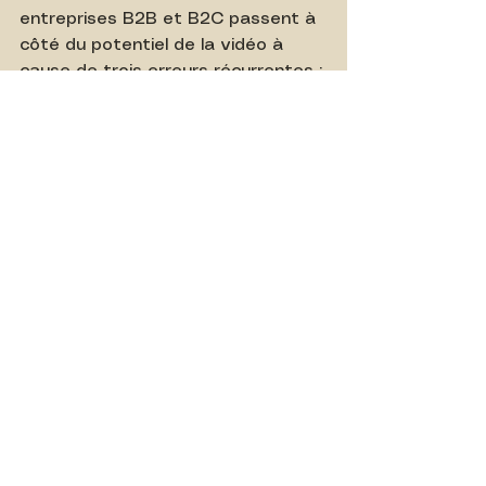
entreprises B2B et B2C passent à 
côté du potentiel de la vidéo à 
cause de trois erreurs récurrentes :
Erreur n°1 : Vouloir tout dire 
dans une seule vidéo.
 > 
L'erreur classique est de vouloir 
présenter l'entreprise, le 
produit, l'équipe et les tarifs en 
3 minutes. Le résultat ? Un 
message dilué. 
La règle d'or : 
1 vidéo = 1 objectif = 1 
message clair.
Erreur n°2 : Négliger les 3 
premières secondes.
 > Sur 
les réseaux sociaux, le "scroll" 
est roi. Si votre vidéo 
commence par 5 secondes 
d'animation de votre logo avec 