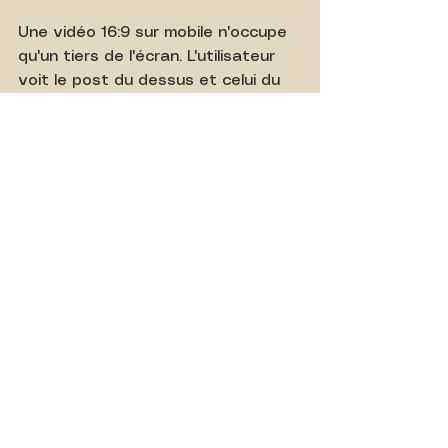
Une vidéo 16:9 sur mobile n'occupe 
qu'un tiers de l'écran. L'utilisateur 
voit le post du dessus et celui du 
dessous, favorisant la distraction.
Privilégiez le format Carré 
(1:1) ou Portrait (4:5) :
 Ces 
ratios prennent beaucoup plus 
de place (immobilier numérique) 
sur l'écran d'un smartphone. 
Plus vous occupez l'écran, plus 
vous captez l'attention, et plus 
votre 
Dwell Time
 augmente.
Conclusion : La qualité 
technique au service 
de la diffusion