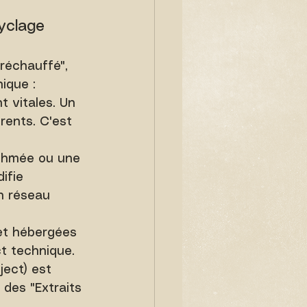
yclage 
réchauffé", 
ique :
 vitales. Un 
rents. C'est 
thmée ou une 
ifie 
n réseau 
et hébergées 
t technique. 
ect) est 
 des "Extraits 