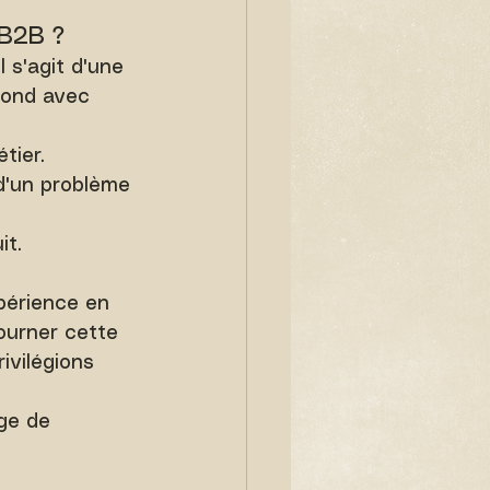
 B2B ?
 s'agit d'une 
 fond avec 
tier.
 d'un problème 
it.
périence en 
Tourner cette 
ivilégions 
 
ge de 