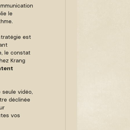
communication 
ie le 
ithme.
tratégie est 
ant 
, le constat 
Chez Krang 
tent 
seule vidéo, 
tre déclinée 
ur 
utes vos 