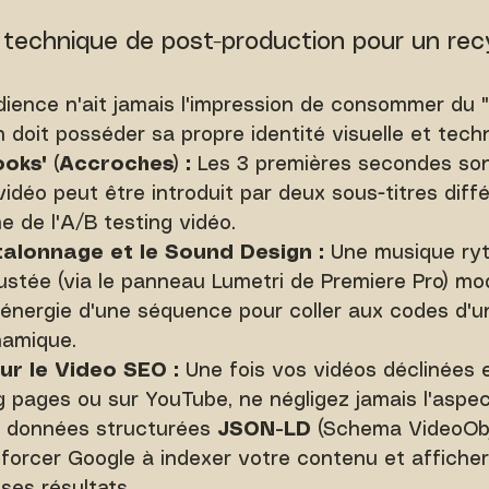
t technique de post-production pour un rec
ience n'ait jamais l'impression de consommer du "
 doit posséder sa propre identité visuelle et techn
ooks" (Accroches) :
 Les 3 premières secondes sont
idéo peut être introduit par deux sous-titres diffé
 de l'A/B testing vidéo.
talonnage et le Sound Design :
 Une musique ry
justée (via le panneau Lumetri de Premiere Pro) mod
'énergie d'une séquence pour coller aux codes d'u
namique.
ur le Video SEO :
 Une fois vos vidéos déclinées 
g pages ou sur YouTube, ne négligez jamais l'aspec
e données structurées 
JSON-LD
 (Schema VideoObj
 forcer Google à indexer votre contenu et afficher