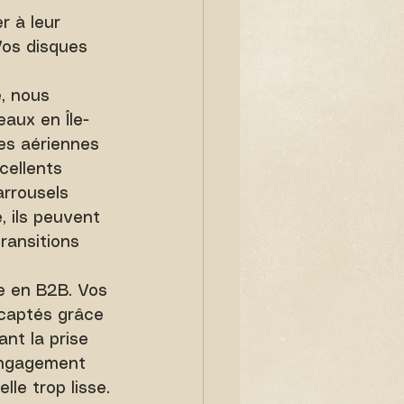
r à leur 
Vos disques 
, nous 
aux en Île-
ues aériennes 
cellents 
arrousels 
, ils peuvent 
ransitions 
ne en B2B. Vos 
 captés grâce 
nt la prise 
'engagement 
lle trop lisse.