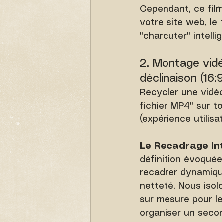
Cependant, ce film
votre site web, le t
"charcuter" intell
2. Montage vidé
déclinaison (16:
Recycler une vidéo
fichier MP4" sur to
(expérience utilis
Le Recadrage Int
définition évoquée
recadrer dynamique
netteté. Nous isol
sur mesure pour le
organiser un seco