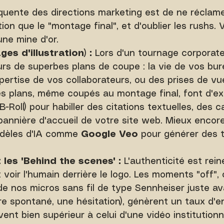
réquente des directions marketing est de ne réclame
ion que le "montage final", et d'oublier les rushs. 
ne mine d'or.
ges d'illustration) :
 Lors d'un tournage corporate
rs de superbes plans de coupe : la vie de vos bure
xpertise de vos collaborateurs, ou des prises de v
s plans, même coupés au montage final, font d'ex
B-Roll) pour habiller des citations textuelles, des c
 bannière d'accueil de votre site web. Mieux encore
odèles d'IA comme 
Google Veo
 pour générer des t
t les "Behind the scenes" :
 L'authenticité est rei
t voir l'humain derrière le logo. Les moments "off",
 de nos micros sans fil de type Sennheiser juste ava
 rire spontané, une hésitation), génèrent un taux d
nt bien supérieur à celui d'une vidéo institutionne