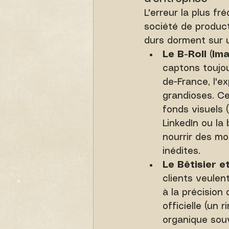
L'erreur la plus f
société de product
durs dorment sur u
Le B-Roll (Ima
captons toujou
de-France, l'e
grandioses. Ce
fonds visuels (
LinkedIn ou la
nourrir des m
inédites.
Le Bêtisier e
clients veulen
à la précision
officielle (un
organique souve