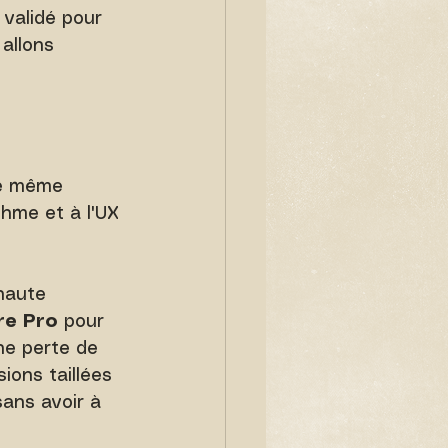
 validé pour 
 allons 
 
le même 
thme et à l'UX 
haute 
re Pro
 pour 
ne perte de 
ions taillées 
ans avoir à 