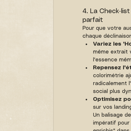
4. La Check-lis
parfait
Pour que votre aud
chaque déclinaison
Variez les "H
même extrait v
l'essence même
Repensez l'é
colorimétrie a
radicalement l
social plus dy
Optimisez po
sur vos landin
Un balisage d
impératif pour