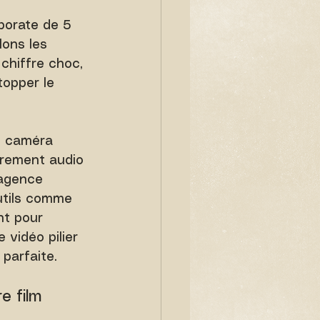
porate de 5 
ons les 
chiffre choc, 
topper le 
e caméra 
urement audio 
 agence 
outils comme 
nt pour 
vidéo pilier 
 parfaite.
e film 