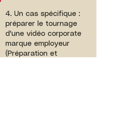
4. Un cas spécifique : 
préparer le tournage 
d'une vidéo corporate 
marque employeur 
(Préparation et 
conditions de réussite)
Une vidéo de recrutement ou de 
marque employeur requiert une 
approche particulière. L'objectif 
n'est pas de vendre un produit, 
mais de prouver l'authenticité de 
vos équipes.
La condition de réussite 
absolue : L'authenticité.
 Ne 