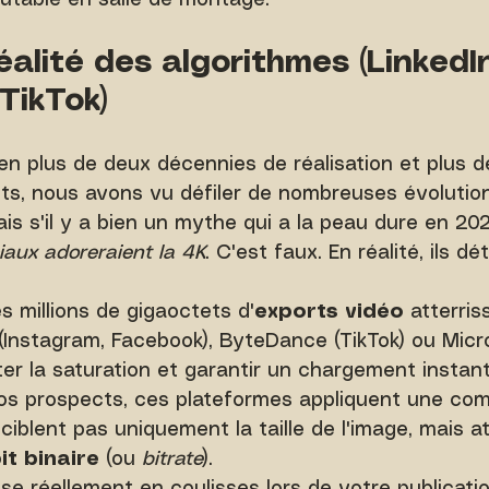
utable en salle de montage.
réalité des algorithmes (LinkedIn
TikTok)
en plus de deux décennies de réalisation et plus d
its, nous avons vu défiler de nombreuses évolutio
is s'il y a bien un mythe qui a la peau dure en 2026
iaux adoreraient la 4K
. C'est faux. En réalité, ils d
 millions de gigaoctets d'
exports vidéo
 atterris
Instagram, Facebook), ByteDance (TikTok) ou Micr
iter la saturation et garantir un chargement instan
s prospects, ces plateformes appliquent une com
 ciblent pas uniquement la taille de l'image, mais 
it binaire
 (ou 
bitrate
).