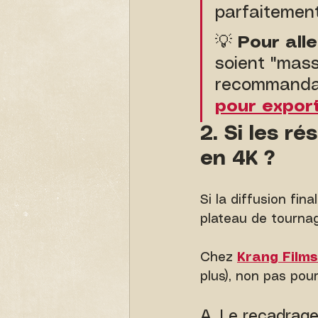
parfaitement
💡 
Pour aller
soient "mass
recommandat
pour export
2. Si les r
en 4K ?
Si la diffusion fin
plateau de tournag
Chez 
Krang Films
plus), non pas pour
A. Le recadrage