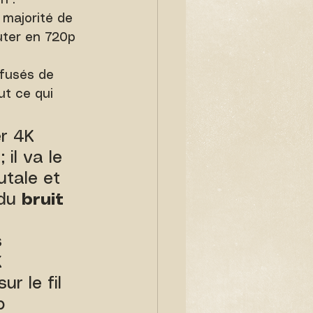
n :
 majorité de 
uter en 720p 
ffusés de 
ut ce qui 
er 4K 
 il va le 
utale et 
du 
bruit 
 
 
r le fil 
p 