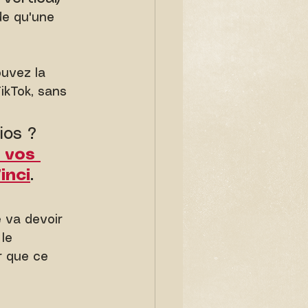
de qu'une 
uvez la 
ikTok, sans 
ios ? 
 vos 
inci
.
 va devoir 
le 
 que ce 