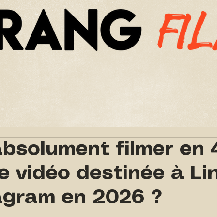
NS
TARIFS
REFERENCES
NOU
 absolument filmer en 
e vidéo destinée à Li
agram en 2026 ?