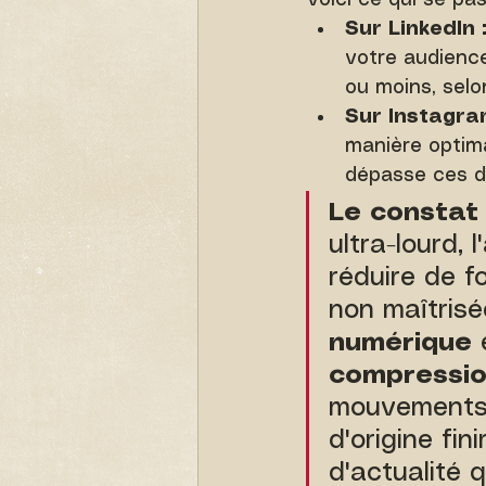
Voici ce qui se pas
Sur LinkedIn 
votre audience
ou moins, selon
Sur Instagram
manière optima
dépasse ces di
Le constat 
ultra-lourd, l
réduire de f
non maîtrisé
numérique
 
compressi
mouvements r
d'origine fin
d'actualité 