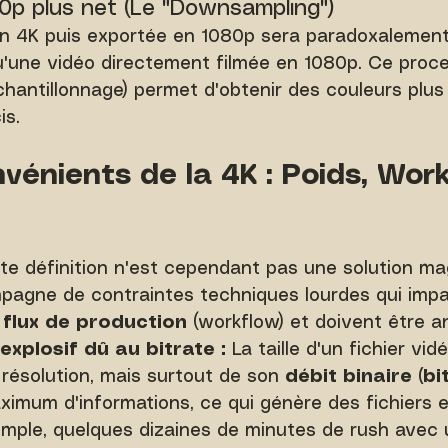
0p plus net (Le "Downsampling")
en 4K puis exportée en 1080p sera paradoxalement
qu'une vidéo directement filmée en 1080p. Ce proc
chantillonnage) permet d'obtenir des couleurs plus
is.
nvénients de la 4K : Poids, Wor
ute définition n'est cependant pas une solution ma
mpagne de contraintes techniques lourdes qui imp
 
flux de production
 (workflow) et doivent être a
xplosif dû au bitrate :
 La taille d'un fichier vi
résolution, mais surtout de son 
débit binaire (bi
ximum d'informations, ce qui génère des fichiers
emple, quelques dizaines de minutes de rush avec u