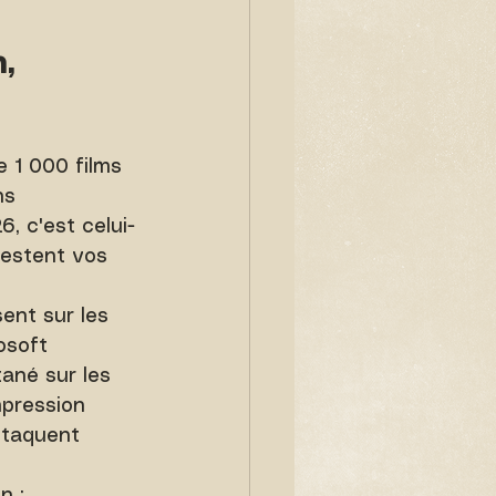
, 
e 1 000 films 
ns 
, c'est celui-
étestent vos 
sent sur les 
osoft 
tané sur les 
pression 
attaquent 