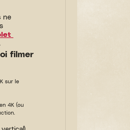
s ne 
s 
let 
.
i filmer 
K sur le 
en 4K (ou 
uction.
vertical)