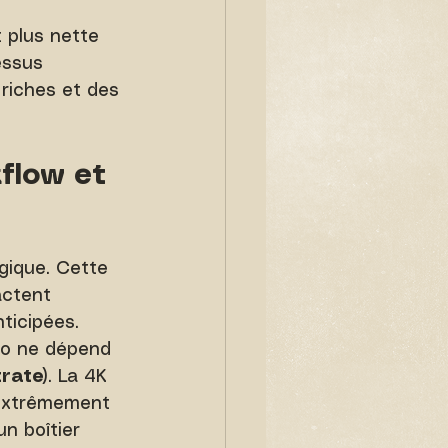
 plus nette 
essus 
 riches et des 
kflow et 
gique. Cette 
actent 
nticipées.
déo ne dépend 
trate)
. La 4K 
 extrêmement 
n boîtier 