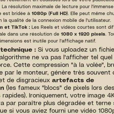
se réellement en coulisses lors de votre publicatio
:
 La résolution maximale de lecture pour l'immense
 est bridée à 
1080p (Full HD)
. Elle peut même ch
 la qualité de la connexion mobile de l'utilisateur.
 et TikTok :
 Les Reels et vidéos courtes sont di
le dans une résolution de 
1080 x 1920 pixels
. To
mensions est inutile pour l'affichage natif.
technique :
 Si vous uploadez un fichi
'algorithme ne va pas l'afficher tel quel ;
orce. Cette compression "à la volée", br
e par le monteur, génère très souvent 
et de disgracieux 
artefacts de 
on
 (les fameux "blocs" de pixels lors des
apides). Ironiquement, votre image 4K
ira par paraître plus dégradée et terne su
que si vous aviez fourni une vidéo 1080