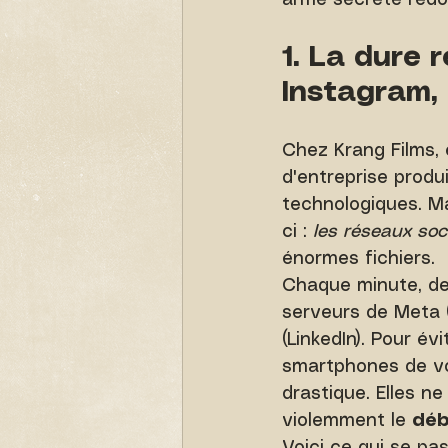
arme secrète redo
1. La dure 
Instagram, 
Chez Krang Films, 
d'entreprise produ
technologiques. Ma
ci : 
les réseaux soc
énormes fichiers.
Chaque minute, des
serveurs de Meta (
(LinkedIn). Pour év
smartphones de vo
drastique. Elles ne
violemment le 
déb