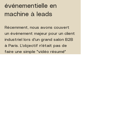
événementielle en 
machine à leads
Récemment, nous avons couvert 
un événement majeur pour un client 
industriel lors d'un grand salon B2B 
à Paris. L'objectif n'était pas de 
faire une simple "vidéo résumé" 
façon carte postale, mais de 
générer de vraies conversations 
sur LinkedIn.
Le problème :
 Les formats 
"aftermovie" classiques (interviews 
institutionnelles, plans de stands 
en musique) ont des taux de 
complétion catastrophiques sur les 
réseaux sociaux.